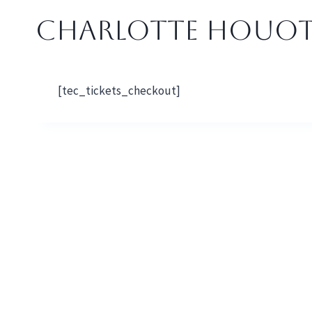
Aller
Charlotte HOUO
au
contenu
[tec_tickets_checkout]